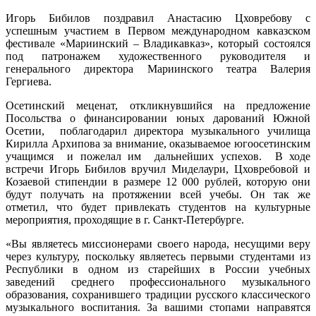
Игорь Бибилов поздравил Анастасию Цховребову с
успешным участием в Первом международном кавказском
фестивале «Мариинский – Владикавказ», который состоялся
под патронажем художественного руководителя и
генерального директора Мариинского театра Валерия
Гергиева.
Осетинский меценат, откликнувшийся на предложение
Посольства о финансировании юных дарований Южной
Осетии, поблагодарил директора музыкального училища
Кирилла Архипова за внимание, оказываемое югоосетинским
учащимся и пожелал им дальнейших успехов. В ходе
встречи Игорь Бибилов вручил Миделаури, Цховребовой и
Козаевой стипендии в размере 12 000 рублей, которую они
будут получать на протяжении всей учебы. Он так же
отметил, что будет привлекать студентов на культурные
мероприятия, проходящие в г. Санкт-Петербурге.
«Вы являетесь миссионерами своего народа, несущими веру
через культуру, поскольку являетесь первыми студентами из
Республики в одном из старейших в России учебных
заведений среднего профессионального музыкального
образования, сохранившего традиции русского классического
музыкального воспитания. За вашими стопами направятся