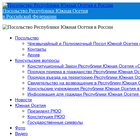
Посольство Республики Южная Осетия
в Российской Федерации
Посольство
Чрезвычайный и Полномочный Посол Южной Осетии 
Контакты
Архив
Консульские вопросы
Конституционный Закон Республики Южная Осетия «
Порядок приема в гражданство Республики Южная Ос
Порядок въезда на территорию Республики Южная Ос
Свидетельство на возвращение в Республику Южная 
Консульские учреждения Республики Южная Осетия в
Информация для граждан Республики Южная Осетия
Новости
Южная Осетия
Президент РЮО
Конституция РЮО
Государственные символы
Фото
Видео