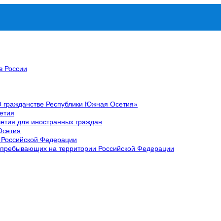
в России
О гражданстве Республики Южная Осетия»
етия
етия для иностранных граждан
Осетия
 Российской Федерации
 пребывающих на территории Российской Федерации